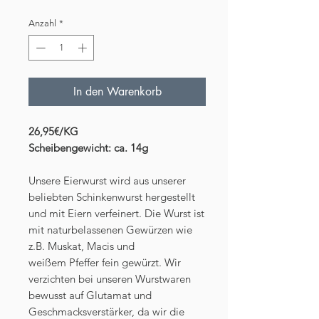
pro
1000
Anzahl
*
Gramm
In den Warenkorb
26,95€/KG
Scheibengewicht: ca. 14g
Unsere Eierwurst wird aus unserer
beliebten Schinkenwurst hergestellt
und mit Eiern verfeinert. Die Wurst ist
mit naturbelassenen Gewürzen wie
z.B. Muskat, Macis und
weißem Pfeffer fein gewürzt. Wir
verzichten bei unseren Wurstwaren
bewusst auf Glutamat und
Geschmacksverstärker, da wir die