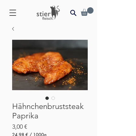
Hähnchenbruststeak
Paprika
Preis
3,00 €
24,98 €
/
1000g