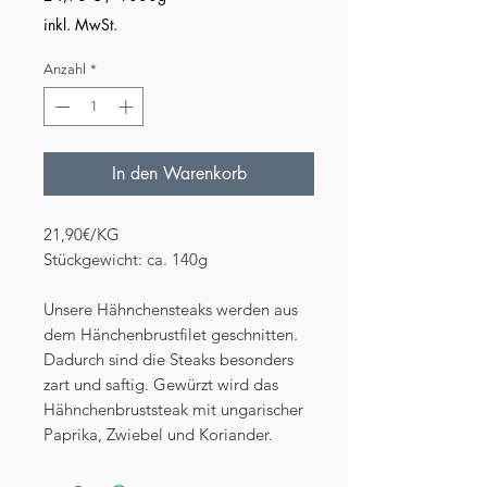
24,98 €
inkl. MwSt.
pro
1000
Anzahl
*
Gramm
In den Warenkorb
21,90€/KG
Stückgewicht: ca. 140g
Unsere Hähnchensteaks werden aus
dem Hänchenbrustfilet geschnitten.
Dadurch sind die Steaks besonders
zart und saftig. Gewürzt wird das
Hähnchenbruststeak mit ungarischer
Paprika, Zwiebel und Koriander.