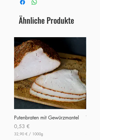
Ähnliche Produkte
Neu
Putenbraten mit Gewürzmantel
Tiroler Brotzeit
Preis
Preis
0,53 €
3,29 €
32,90 €
/
1000g
32,90 €
3
3