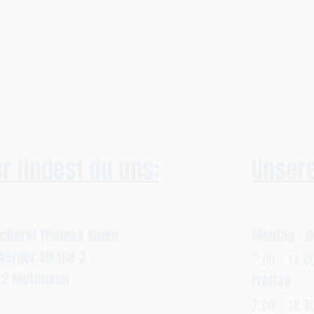
p
r
o
1
0
0
0
G
r
a
m
m
er findest du uns:
Unsere
scherei Thomas Kluke
Montag - 
erger Straße 2
7:00 - 14
:0
22 Mettmann
Freitag
7:00 - 18: