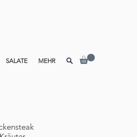
SALATE
MEHR
ckensteak
Kräuter