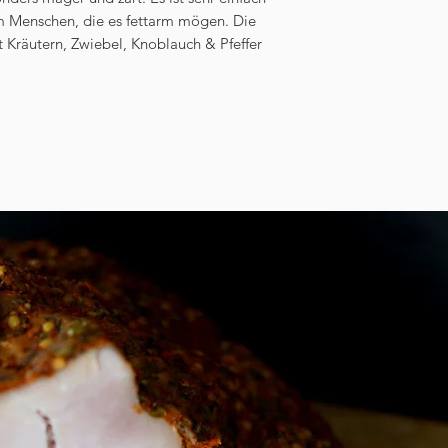
lem Menschen, die es fettarm mögen. Die
Kräutern, Zwiebel, Knoblauch & Pfeffer