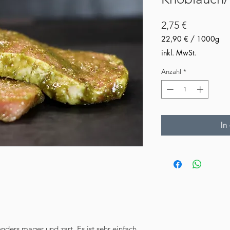
Preis
2,75 €
22,90 €
/
1000g
22,90 €
inkl. MwSt.
pro
1000
Anzahl
*
Gramm
In
ders mager und zart. Es ist sehr einfach