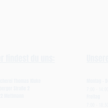
1
0
0
0
G
r
a
m
m
er findest du uns:
Unsere
scherei Thomas Kluke
Montag - 
erger Straße 2
7:00 - 14
:0
22 Mettmann
Freitag
7:00 - 18: