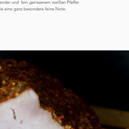
ander und fein gerissenem weißen Pfeffer.
e eine ganz besondere feine Note.