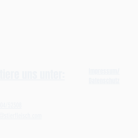
1
0
0
0
G
r
a
m
m
Impressum/
tiere uns unter:
Datenschutz
104/52308
@stierfleisch.com