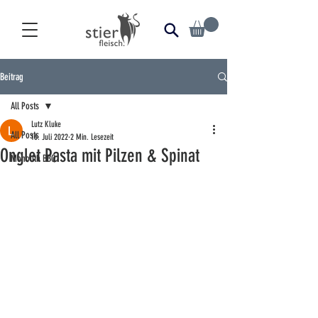
Beitrag
All Posts
Lutz Kluke
All Posts
16. Juli 2022
2 Min. Lesezeit
Onglet Pasta mit Pilzen & Spinat
Monolith BBQ