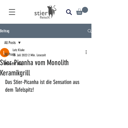
Beitrag
All Posts
Lutz Kluke
All Posts
16. Juli 2022
2 Min. Lesezeit
Stier-Picanha vom Monolith
Monolith BBQ
Keramikgrill
Das Stier-Picanha ist die Sensation aus 
dem Tafelspitz!