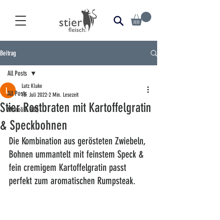
Beitrag
All Posts
Lutz Kluke
All Posts
16. Juli 2022
2 Min. Lesezeit
Stier Rostbraten mit Kartoffelgratin
Monolith BBQ
& Speckbohnen
Die Kombination aus gerösteten Zwiebeln, 
Bohnen ummantelt mit feinstem Speck & 
fein cremigem Kartoffelgratin passt 
perfekt zum aromatischen Rumpsteak. 